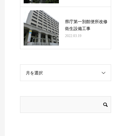
県庁第一別館便所改修
衛生設備工事
2022.03.19
月を選択