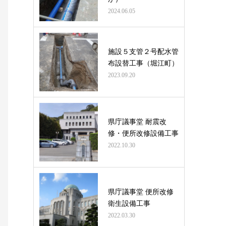
2024.06.05
施設５支管２号配水管
布設替工事（堀江町）
2023.09.20
県庁議事堂 耐震改
修・便所改修設備工事
2022.10.30
県庁議事堂 便所改修
衛生設備工事
2022.03.30