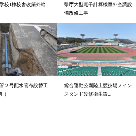
学校1棟校舎改築外給
県庁大型電子計算機室外空調設
備改修工事
管２号配水管布設替工
総合運動公園陸上競技場メイン
町）
スタンド改修衛生設...