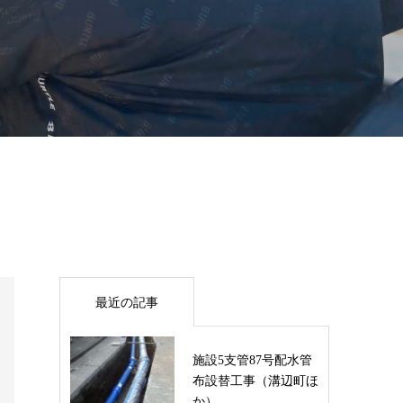
最近の記事
施設5支管87号配水管
布設替工事（溝辺町ほ
か）