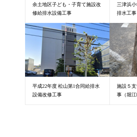
余土地区子ども・子育て施設改
三津浜小
修給排水設備工事
排水工事
平成22年度 松山第1合同給排水
施設５支
設備改修工事
事（堀江