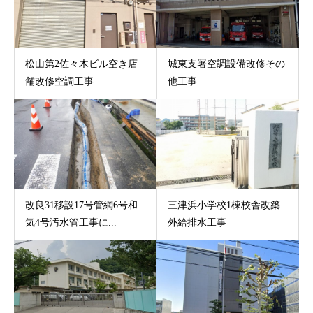
松山第2佐々木ビル空き店
城東支署空調設備改修その
舗改修空調工事
他工事
改良31移設17号管網6号和
三津浜小学校1棟校舎改築
気4号汚水管工事に...
外給排水工事