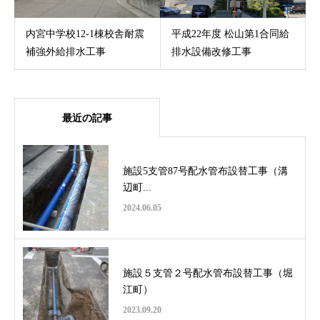
内宮中学校12-1棟校舎耐震
平成22年度 松山第1合同給
補強外給排水工事
排水設備改修工事
最近の記事
施設5支管87号配水管布設替工事（溝
辺町...
2024.06.05
施設５支管２号配水管布設替工事（堀
江町）
2023.09.20